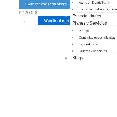
Atención Domiciliaria
¡Solicitar asesoría ahora!
Transición Laboral y Biene
$
120.000
Especialidades
Vital
Añadir al carrito
Planes y Servicios
Aplicación
de
Planes
Medicamentos
Consultas especializadas
cantidad
Laboratorios
Talleres vivenciales
Blogs