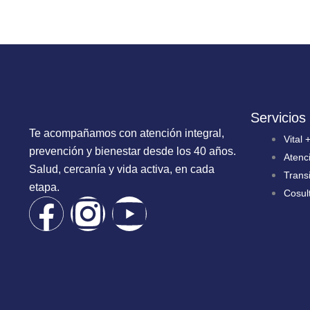
Servicios
Te acompañamos con atención integral,
Vital 
prevención y bienestar desde los 40 años.
Atenci
Salud, cercanía y vida activa, en cada
Trans
etapa.
Cosul
F
I
Y
a
n
o
c
s
u