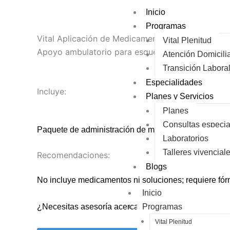
Ir
Inicio
al
Programas
contenido
Vital Aplicación de Medicamentos
Vital Plenitud
Apoyo ambulatorio para esquemas prescritos por
Atención Domicilia
Transición Laboral
Especialidades
Incluye:
Planes y Servicios
Planes
Consultas especia
Paquete de administración de medicamentos (IV, SC, 
Laboratorios
Talleres vivencial
Recomendaciones:
Blogs
No incluye medicamentos ni soluciones; requiere fór
Inicio
¿Necesitas asesoría acerca de este plan? Haz clic en
Programas
Vital Plenitud