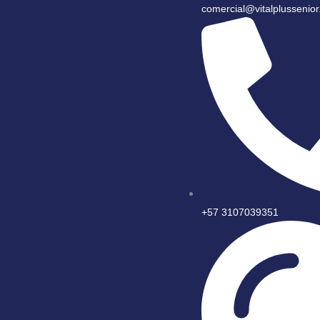
comercial@vitalplussenio
+57 3107039351