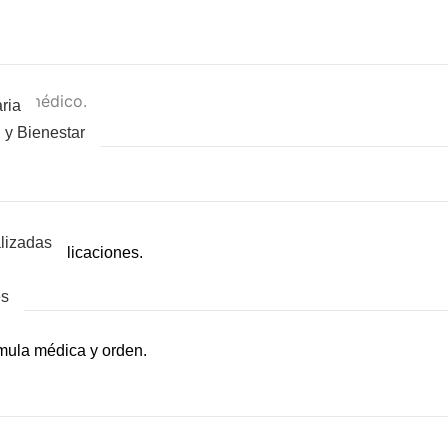
 tu médico.
ria
 y Bienestar
lizadas
IM): 5 aplicaciones.
es
mula médica y orden.
 el siguiente botón.